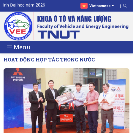
học năm 2026
Vietnamese
Menu
HOẠT ĐỘNG HỢP TÁC TRONG NƯỚC