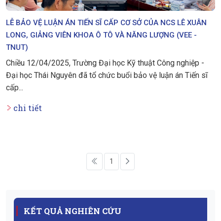
LỄ BẢO VỆ LUẬN ÁN TIẾN SĨ CẤP CƠ SỞ CỦA NCS LÊ XUÂN
LONG, GIẢNG VIÊN KHOA Ô TÔ VÀ NĂNG LƯỢNG (VEE -
TNUT)
Chiều 12/04/2025, Trường Đại học Kỹ thuật Công nghiệp -
Đại học Thái Nguyên đã tổ chức buổi bảo vệ luận án Tiến sĩ
cấp...
chi tiết
1
KẾT QUẢ NGHIÊN CỨU