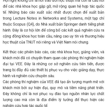
Hội nghị không chỉ là nơi trao đổi học thuật mà còn là cầu nối
để các nhà khoa học gặp gỡ, mở rộng quan hệ hợp tác quốc
tế. Những báo cáo xuất sắc nhất được chọn để xuất bản
trong Lecture Notes in Networks and Systems, một tạp chí
thuộc Scopus (Q4), do Nhà xuất bản Springer danh tiếng phát
hành. Đây là cơ hội lớn để công bố các kết quả nghiên cứu ra
cộng đồng khoa học toàn cầu, nâng cao uy tín và thương hiệu
học thuật của TNUT nói riêng và Việt Nam nói chung.
Kết thúc các phiên báo cáo, các nhà khoa học, giảng viên, và
khách mời đã có chuyến tham quan các phòng thí nghiệm hiện
đại tại VEE. Đây là những cơ sở nghiên cứu tiên tiến, được
trang bị đầy đủ các thiết bị phục vụ cho việc giảng dạy, thực
hành và nghiên cứu chuyên sâu.
Các phòng thí nghiệm của VEE đã tạo ấn tượng mạnh mẽ với
khách mời bởi sự hiện đại, quy mô và tiềm năng phát triển.
Đây không chỉ là nơi phục vụ đào tạo nguồn nhân lực chất
lượng cao mà còn là địa điểm lý tưởng để thực hiện các
nghiên cứu hợp tác quốc tế.