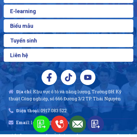
E-learning
Biểu mẫu
Tuyển sinh
Liên hệ
Địa chỉ:
Khu vực ô tô và năng lượng, Trường ĐH Kỹ
thuật Công nghiệp, số 666 Đường 3/2 TP. Thái Nguyên
Điện thoại:
0917 083 522
Email:
lequynh@tnut.edu.vn
Copyright © 2014 - 2026 Khoa Ô tô và Năng lượng - Trường ĐH Kỹ thuật Công